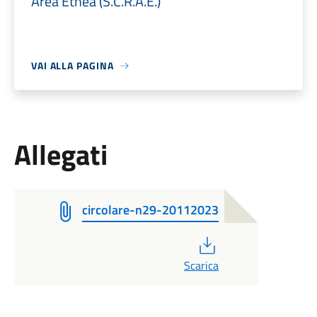
Area Etnea (S.C.R.A.E.)
VAI ALLA PAGINA
Allegati
circolare-n29-20112023
PDF
Scarica