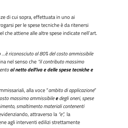
e di cui sopra, effettuata in uno ai
erogarsi per le spese tecniche è da ritenersi
l che attiene alle altre spese indicate nell’art.
to …è riconosciuto al 80% del costo ammissibile
mina nel senso che
“il contributo massimo
vento
al netto dell’iva e delle spese tecniche e
ommissariali, alla voce “
ambito di applicazione
”
costo massimo ammissibile
e
degli oneri, spese
nimento, smaltimento materiali contenenti
 evidenziando, attraverso la
“e”,
la
e agli interventi edilizi strettamente