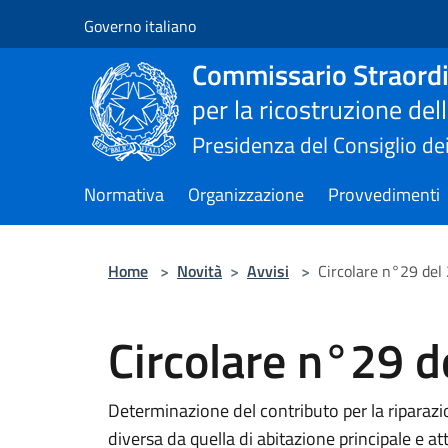
Salta al contenuto principale
Governo italiano
Commissario Straordi
per la ricostruzione de
Presidenza del Consiglio dei
Normativa
Organizzazione
Provvedimenti
Home
>
Novità
>
Avvisi
>
Circolare n°29 de
Circolare n°29 
Determinazione del contributo per la riparazi
diversa da quella di abitazione principale e at