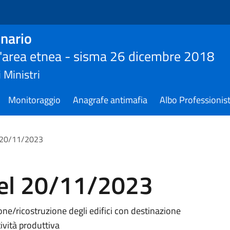
nario
ll'area etnea - sisma 26 dicembre 2018
 Ministri
Monitoraggio
Anagrafe antimafia
Albo Professionist
l 20/11/2023
del 20/11/2023
one/ricostruzione degli edifici con destinazione
tività produttiva