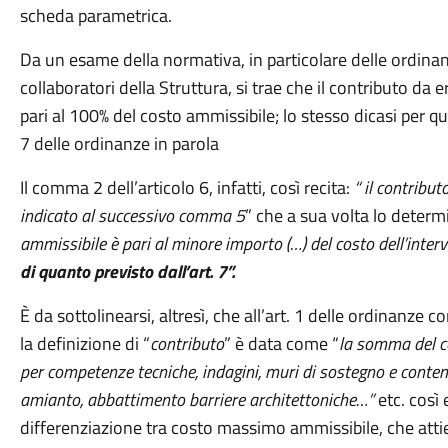
scheda parametrica.
Da un esame della normativa, in particolare delle ordinanz
collaboratori della Struttura, si trae che il contributo da 
pari al 100% del costo ammissibile; lo stesso dicasi per que
7 delle ordinanze in parola
Il comma 2 dell’articolo 6, infatti, così recita:
“ il contribu
indicato al successivo comma 5
” che a sua volta lo deter
ammissibile è pari al minore importo (…) del costo dell’inter
di quanto previsto dall’art. 7”.
È da sottolinearsi, altresì, che all’art. 1 delle ordinanze c
la definizione di “
contributo
” è data come “
la somma del 
per competenze tecniche, indagini, muri di sostegno e conte
amianto, abbattimento barriere architettoniche…”
etc. così
differenziazione tra costo massimo ammissibile, che attien