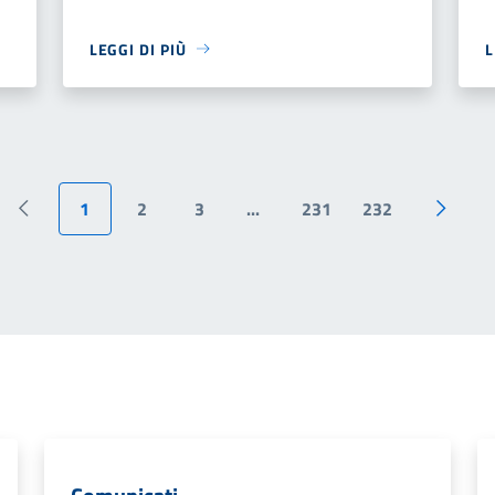
LEGGI DI PIÙ
L
1
2
3
...
231
232
Pagina precedente
Pagina