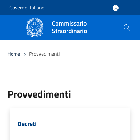
Salta al contenuto principale
Governo italiano
Commissario
Straordinario
Home
>
Provvedimenti
Provvedimenti
Decreti