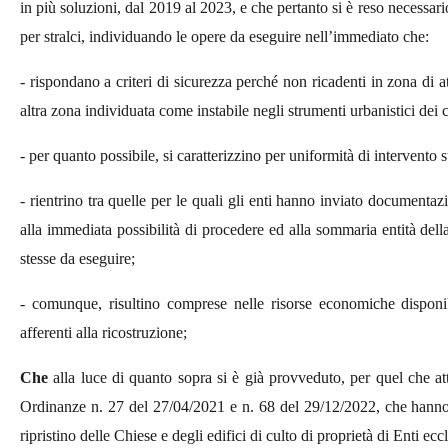
in più soluzioni, dal 2019 al 2023, e che pertanto si è reso necessario
per stralci, individuando le opere da eseguire nell’immediato che:
- rispondano a criteri di sicurezza perché non ricadenti in zona di 
altra zona individuata come instabile negli strumenti urbanistici dei 
- per quanto possibile, si caratterizzino per uniformità di intervento su
- rientrino tra quelle per le quali gli enti hanno inviato documentaz
alla immediata possibilità di procedere ed alla sommaria entità del
stesse da eseguire;
- comunque, risultino comprese nelle risorse economiche disponib
afferenti alla ricostruzione;
Che
alla luce di quanto sopra si è già provveduto, per quel che attie
Ordinanze n. 27 del 27/04/2021 e n. 68 del 29/12/2022, che hanno pre
ripristino delle Chiese e degli edifici di culto di proprietà di Enti ecc