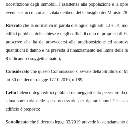
ricostruzione degli immobili, l’assistenza alla popolazione e la ripr
eventi sismici di cui alla citata delibera del Consiglio dei Ministri 
Rilevato
che la normativa in parola distingue, agli artt. 13 e 14, mo
edifici pubblici, delle chiese e degli edifici di culto di proprietà di E
prescrive che ha da provvedersi alla predisposizione ed approv
quantifichi il danno e ne preveda il finanziamento nel limite delle riso
8 indicando i soggetti attuatori;
Considerato
che questo Commissario si avvale della Struttura di Mis
art.30 del decreto-legge 17.10.2016, n.189;
Letto
l’elenco degli edifici pubblici danneggiati fatto pervenire da ci
stima sommaria delle spese necessarie per ripararli nonché le caratte
edificio è preposto;
Sottolineato
che il decreto legge 32/2019 prevede lo stanziamento de