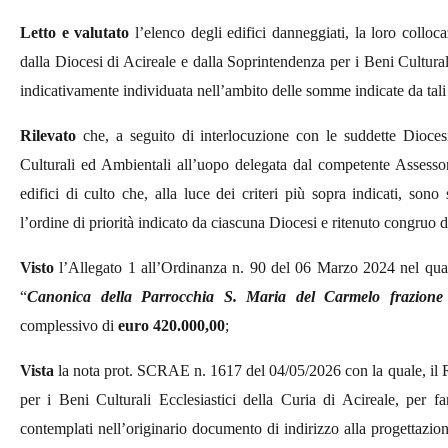
Letto e valutato
l’elenco degli edifici danneggiati, la loro colloc
dalla Diocesi di Acireale e dalla Soprintendenza per i Beni Cultural
indicativamente individuata nell’ambito delle somme indicate da tali 
Rilevato
che, a seguito di interlocuzione con le suddette Dioce
Culturali ed Ambientali all’uopo delegata dal competente Assessor
edifici di culto che, alla luce dei criteri più sopra indicati, sono
l’ordine di priorità indicato da ciascuna Diocesi e ritenuto congruo da
Visto
l’Allegato 1 all’Ordinanza n. 90 del 06 Marzo 2024 nel quale 
“
Canonica della Parrocchia S. Maria del Carmelo frazione
complessivo di
euro 420.000,00
;
Vista
la nota prot. SCRAE n. 1617 del 04/05/2026 con la quale, il
R
per i Beni Culturali Ecclesiastici della Curia di Acireale, per f
contemplati nell’originario documento di indirizzo alla progettazi