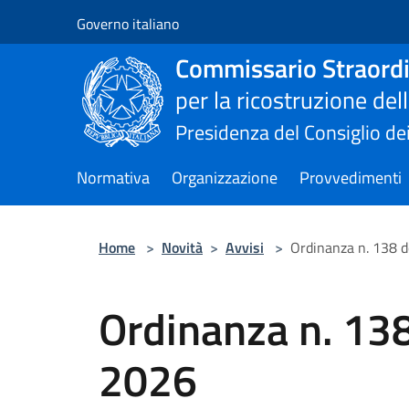
Salta al contenuto principale
Governo italiano
Commissario Straordi
per la ricostruzione de
Presidenza del Consiglio dei
Normativa
Organizzazione
Provvedimenti
Home
>
Novità
>
Avvisi
>
Ordinanza n. 138 
Ordinanza n. 13
2026