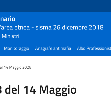
nario
ll'area etnea - sisma 26 dicembre 2018
 Ministri
Monitoraggio
Anagrafe antimafia
Albo Professionist
del 14 Maggio 2026
8 del 14 Maggio