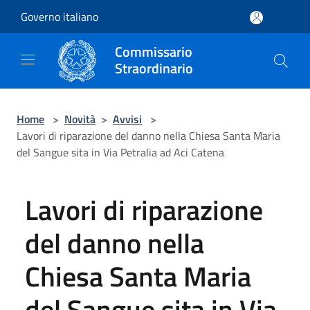
Salta al contenuto principale
Governo italiano
Commissario
Straordinario
Home
>
Novità
>
Avvisi
>
Lavori di riparazione del danno nella Chiesa Santa Maria
del Sangue sita in Via Petralia ad Aci Catena
Lavori di riparazione
del danno nella
Chiesa Santa Maria
del Sangue sita in Via