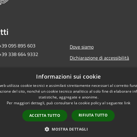
tti
 +39 095 895 603
Dove siamo
 +39 338 664 9332
Dichiarazione di accessibilità
ma2018ct@pec.governo.it
Informazioni sui cookie
 657 30 872
web utilizza cookie tecnici e assimilati strettamente necessari al corretto fu
azione del sito, nonché un cookie tecnico analitico al solo fine di elaborare i
statistiche, aggregate e anonime.
Per maggiori dettagli, può consultare la cookie policy al seguente
link
RIFIUTA TUTTO
ACCETTA TUTTO
Copyright © 2026 • Commi
MOSTRA DETTAGLI