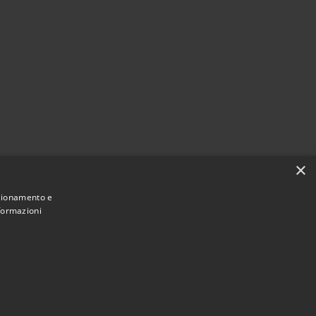
×
nzionamento e
nformazioni
Municipium
Accesso
ssario Straordinario • Powered by
•
redazione