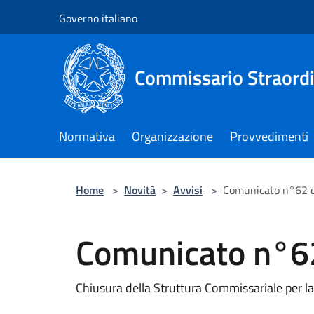
Salta al contenuto principale
Governo italiano
Commissario Straordi
Normativa
Organizzazione
Provvedimenti
Home
>
Novità
>
Avvisi
>
Comunicato n°62 d
Comunicato n°62
Chiusura della Struttura Commissariale per la 