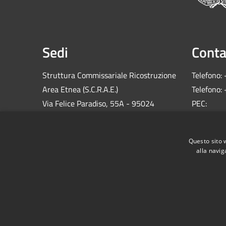
Sedi
Conta
Struttura Commissariale Ricostruzione
Telefono:
Area Etnea (S.C.R.A.E.)
Telefono:
Via Felice Paradiso, 55A - 95024
PEC:
Acireale (CT)
comm.sis
C.F.: 900
Questo sito 
alla navig
RSS
Accessibilità
Privacy
Cookie