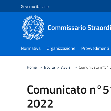
Salta al contenuto principale
Governo italiano
Commissario Straordi
Normativa
Organizzazione
Provvedimenti
Home
>
Novità
>
Avvisi
>
Comunicato n°51 d
Comunicato n°51
2022