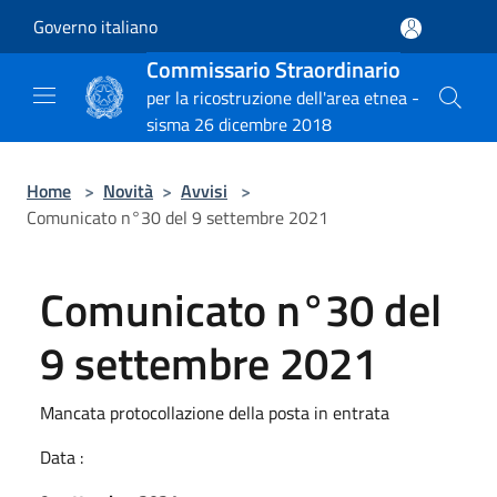
Salta al contenuto principale
Governo italiano
Commissario Straordinario
per la ricostruzione dell'area etnea -
sisma 26 dicembre 2018
Home
>
Novità
>
Avvisi
>
Comunicato n°30 del 9 settembre 2021
Comunicato n°30 del
9 settembre 2021
Mancata protocollazione della posta in entrata
Data :