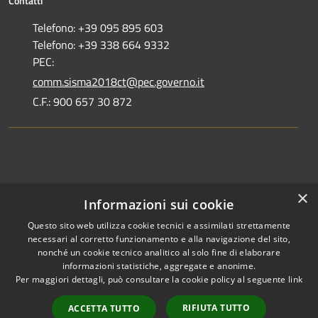
Contatti
Telefono: +39 095 895 603
Telefono: +39 338 664 9332
PEC:
comm.sisma2018ct@pec.governo.it
C.F.: 900 657 30 872
Dove siamo
×
Informazioni sui cookie
Dichiarazione di accessibilità
Questo sito web utilizza cookie tecnici e assimilati strettamente
necessari al corretto funzionamento e alla navigazione del sito,
nonché un cookie tecnico analitico al solo fine di elaborare
informazioni statistiche, aggregate e anonime.
Per maggiori dettagli, può consultare la cookie policy al seguente
link
RSS
Copyright © 2026 •
Accessibilità
Commissario Straordinario •
RIFIUTA TUTTO
ACCETTA TUTTO