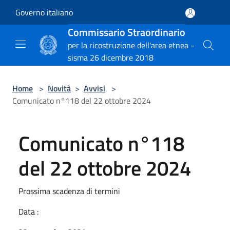
Salta al contenuto principale
Governo italiano
Commissario Straordinario
per la ricostruzione dell'area etnea -
sisma 26 dicembre 2018
Home
>
Novità
>
Avvisi
>
Comunicato n°118 del 22 ottobre 2024
Comunicato n°118
del 22 ottobre 2024
Prossima scadenza di termini
Data :