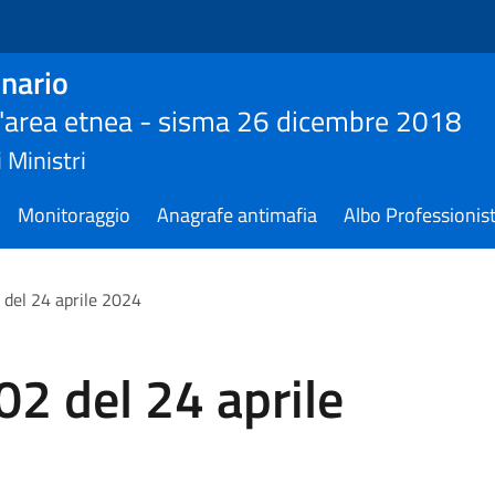
nario
ll'area etnea - sisma 26 dicembre 2018
 Ministri
Monitoraggio
Anagrafe antimafia
Albo Professionist
del 24 aprile 2024
2 del 24 aprile