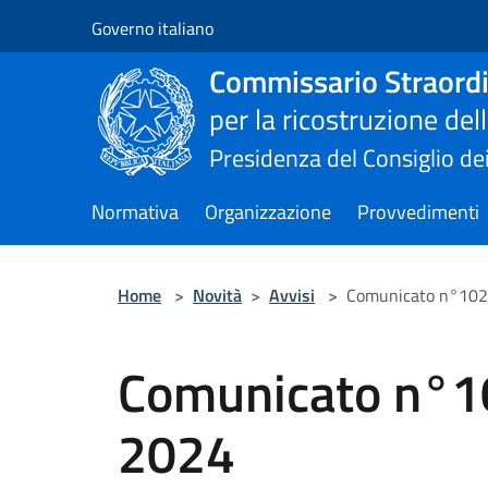
Salta al contenuto principale
Governo italiano
Commissario Straordi
per la ricostruzione de
Presidenza del Consiglio dei
Normativa
Organizzazione
Provvedimenti
Home
>
Novità
>
Avvisi
>
Comunicato n°102 
Comunicato n°10
2024