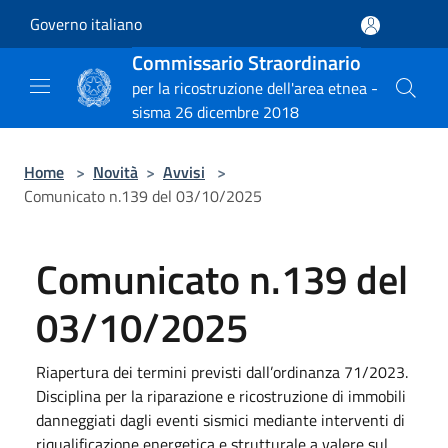
Salta al contenuto principale
Governo italiano
Commissario Straordinario
per la ricostruzione dell'area etnea -
sisma 26 dicembre 2018
Home
>
Novità
>
Avvisi
>
Comunicato n.139 del 03/10/2025
Comunicato n.139 del
03/10/2025
Riapertura dei termini previsti dall’ordinanza 71/2023.
Disciplina per la riparazione e ricostruzione di immobili
danneggiati dagli eventi sismici mediante interventi di
riqualificazione energetica e strutturale a valere sul