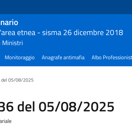
nario
ll'area etnea - sisma 26 dicembre 2018
 Ministri
Monitoraggio
Anagrafe antimafia
Albo Professionist
 del 05/08/2025
36 del 05/08/2025
ariale