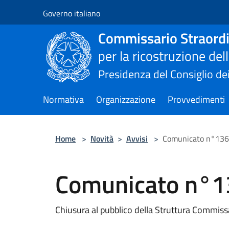
Salta al contenuto principale
Governo italiano
Commissario Straordi
per la ricostruzione de
Presidenza del Consiglio dei
Normativa
Organizzazione
Provvedimenti
Home
>
Novità
>
Avvisi
>
Comunicato n°136
Comunicato n°1
Chiusura al pubblico della Struttura Commiss