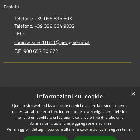
Contatti
Telefono: +39 095 895 603
Telefono: +39 338 664 9332
PEC:
comm.sisma2018ct@pec.governo.it
C.F.: 900 657 30 872
Dove siamo
×
Informazioni sui cookie
Dichiarazione di accessibilità
Questo sito web utilizza cookie tecnici e assimilati strettamente
necessari al corretto funzionamento e alla navigazione del sito,
nonché un cookie tecnico analitico al solo fine di elaborare
informazioni statistiche, aggregate e anonime.
Per maggiori dettagli, può consultare la cookie policy al seguente
link
RSS
Copyright © 2026 •
Accessibilità
Commissario Straordinario •