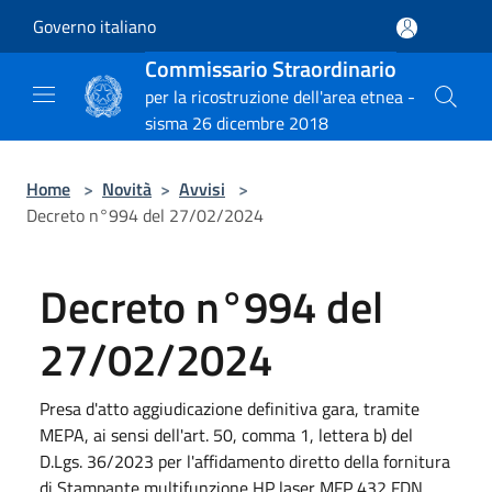
Salta al contenuto principale
Governo italiano
Commissario Straordinario
per la ricostruzione dell'area etnea -
sisma 26 dicembre 2018
Home
>
Novità
>
Avvisi
>
Decreto n°994 del 27/02/2024
Decreto n°994 del
27/02/2024
Presa d'atto aggiudicazione definitiva gara, tramite
MEPA, ai sensi dell'art. 50, comma 1, lettera b) del
D.Lgs. 36/2023 per l'affidamento diretto della fornitura
di Stampante multifunzione HP laser MFP 432 FDN,