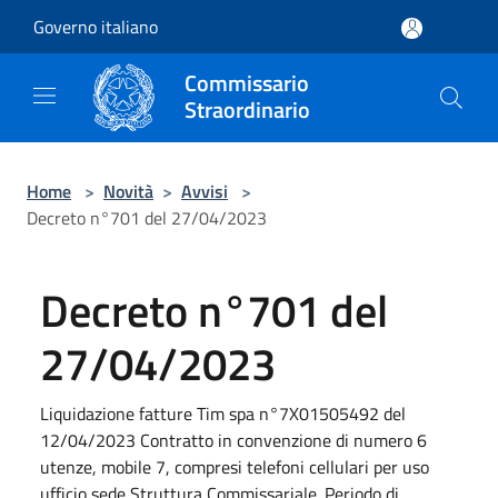
Salta al contenuto principale
Governo italiano
Commissario
Straordinario
Home
>
Novità
>
Avvisi
>
Decreto n°701 del 27/04/2023
Decreto n°701 del
27/04/2023
Liquidazione fatture Tim spa n°7X01505492 del
12/04/2023 Contratto in convenzione di numero 6
utenze, mobile 7, compresi telefoni cellulari per uso
ufficio sede Struttura Commissariale. Periodo di