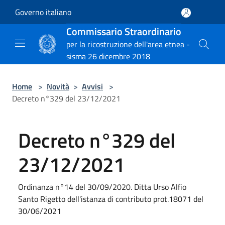
Salta al contenuto principale
Governo italiano
Commissario Straordinario
per la ricostruzione dell'area etnea -
sisma 26 dicembre 2018
Home
>
Novità
>
Avvisi
>
Decreto n°329 del 23/12/2021
Decreto n°329 del
23/12/2021
Ordinanza n°14 del 30/09/2020. Ditta Urso Alfio
Santo Rigetto dell'istanza di contributo prot.18071 del
30/06/2021