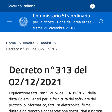
Salta al contenuto principale
Governo italiano
Commissario Straordinario
per la ricostruzione dell'area etnea -
sisma 26 dicembre 2018
Home
>
Novità
>
Avvisi
>
Decreto n°313 del 02/12/2021
Decreto n°313 del
02/12/2021
Liquidazione fatturan°FVL24 del 18/01/2021 della
ditta Golem Ner srl per la fornitura del software del
protocollo informatico, fattura elettronica, firma
digitale da remoto e conservazione sostitutiva a norma