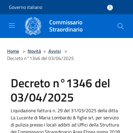
Salta al contenuto principale
Governo italiano
Commissario
Straordinario
Home
>
Novità
>
Avvisi
>
Decreto n°1346 del 03/04/2025
Decreto n°1346 del
03/04/2025
Liquidazione fattura n. 29 del 31/03/2025 della ditta
La Lucente di Maria Lombardo & figlie srl, per servizio
di pulizia presso i locali adibiti ad Uffici della Struttura
del Commissario Straordinario Area Etnea sisma 2018,