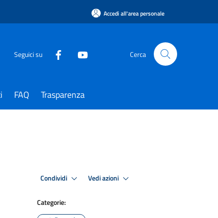
Accedi all'area personale
Seguici su
Cerca
i
FAQ
Trasparenza
Condividi
Vedi azioni
Categorie: