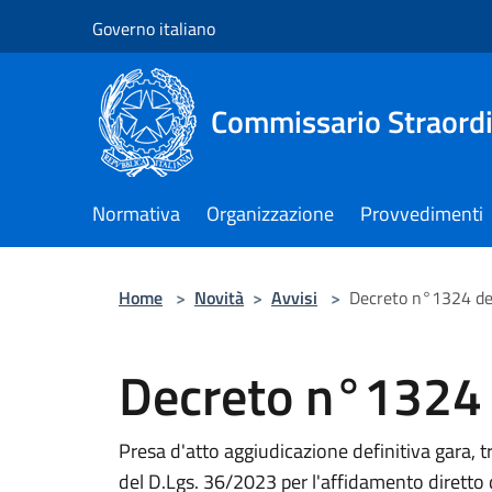
Salta al contenuto principale
Governo italiano
Commissario Straordi
Normativa
Organizzazione
Provvedimenti
Home
>
Novità
>
Avvisi
>
Decreto n°1324 d
Decreto n°1324
Presa d'atto aggiudicazione definitiva gara, t
del D.Lgs. 36/2023 per l'affidamento diretto 