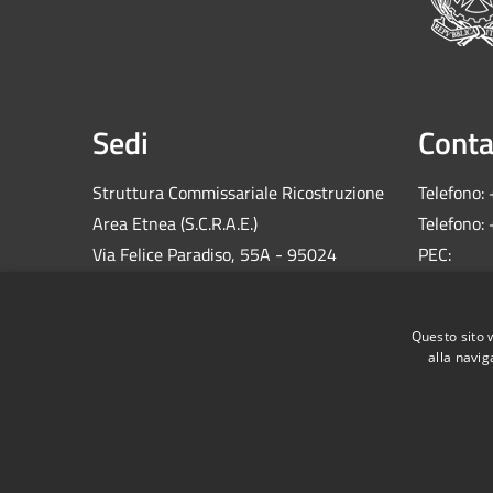
Sedi
Conta
Struttura Commissariale Ricostruzione
Telefono:
Area Etnea (S.C.R.A.E.)
Telefono:
Via Felice Paradiso, 55A - 95024
PEC:
Acireale (CT)
comm.sis
C.F.: 900
Questo sito 
alla navig
RSS
Accessibilità
Privacy
Cookie