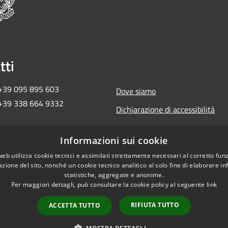
tti
 +39 095 895 603
Dove siamo
 +39 338 664 9332
Dichiarazione di accessibilità
ma2018ct@pec.governo.it
Informazioni sui cookie
 657 30 872
web utilizza cookie tecnici e assimilati strettamente necessari al corretto fu
azione del sito, nonché un cookie tecnico analitico al solo fine di elaborare i
statistiche, aggregate e anonime.
Per maggiori dettagli, può consultare la cookie policy al seguente
link
RIFIUTA TUTTO
ACCETTA TUTTO
Copyright © 2026 • Commi