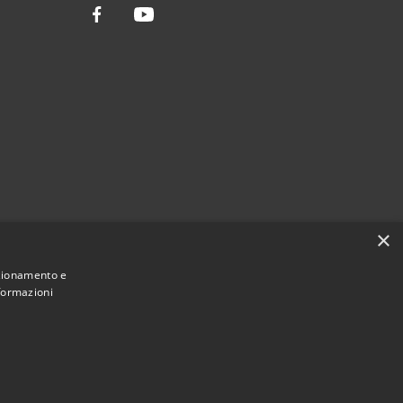
Facebook
Youtube
×
nzionamento e
nformazioni
Municipium
Accesso
ssario Straordinario • Powered by
•
redazione