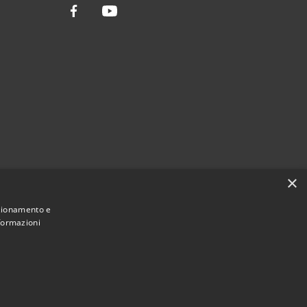
Facebook
Youtube
×
nzionamento e
nformazioni
Municipium
Accesso
ssario Straordinario • Powered by
•
redazione