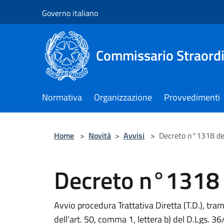
Salta al contenuto principale
Governo italiano
Commissario Straordi
Normativa
Organizzazione
Provvedimenti
Home
>
Novità
>
Avvisi
>
Decreto n°1318 d
Decreto n°1318
Avvio procedura Trattativa Diretta (T.D.), tr
dell'art. 50, comma 1, lettera b) del D.Lgs. 3