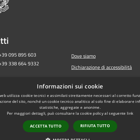
tti
 +39 095 895 603
Dove siamo
 +39 338 664 9332
Dichiarazione di accessibilità
ma2018ct@pec.governo.it
Informazioni sui cookie
 657 30 872
web utilizza cookie tecnici e assimilati strettamente necessari al corretto fu
azione del sito, nonché un cookie tecnico analitico al solo fine di elaborare i
statistiche, aggregate e anonime.
Per maggiori dettagli, può consultare la cookie policy al seguente
link
RIFIUTA TUTTO
ACCETTA TUTTO
Copyright © 2026 • Commi