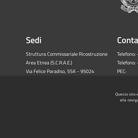
Sedi
Conta
Struttura Commissariale Ricostruzione
Telefono:
Area Etnea (S.C.R.A.E.)
Telefono:
Via Felice Paradiso, 55A - 95024
PEC:
Acireale (CT)
comm.sis
C.F.: 900
Questo sito 
alla navig
RSS
Accessibilità
Privacy
Cookie