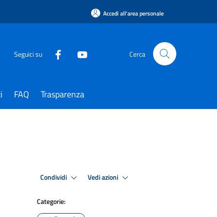
Accedi all'area personale
Seguici su
Cerca
i
FAQ
Trasparenza
Condividi
Vedi azioni
Categorie: