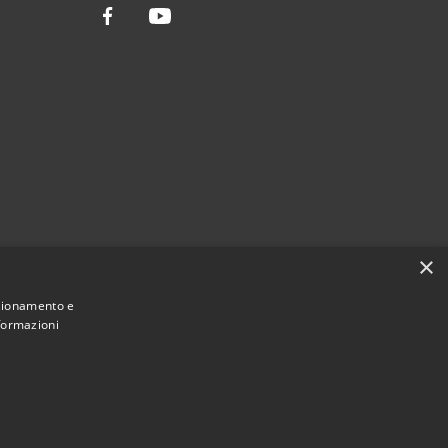
Facebook
Youtube
×
nzionamento e
nformazioni
Municipium
Accesso
ssario Straordinario • Powered by
•
redazione