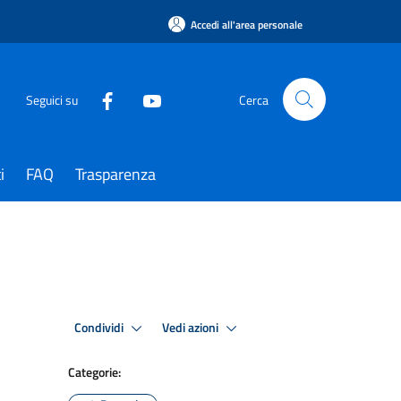
Accedi all'area personale
Seguici su
Cerca
i
FAQ
Trasparenza
Condividi
Vedi azioni
Categorie: