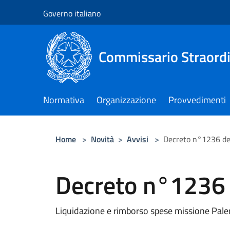
Salta al contenuto principale
Governo italiano
Commissario Straordi
Normativa
Organizzazione
Provvedimenti
Home
>
Novità
>
Avvisi
>
Decreto n°1236 d
Decreto n°1236
Liquidazione e rimborso spese missione Pal