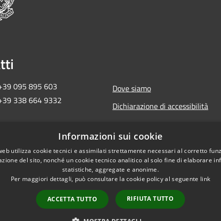
tti
 +39 095 895 603
Dove siamo
 +39 338 664 9332
Dichiarazione di accessibilità
ma2018ct@pec.governo.it
Informazioni sui cookie
 657 30 872
web utilizza cookie tecnici e assimilati strettamente necessari al corretto fu
azione del sito, nonché un cookie tecnico analitico al solo fine di elaborare i
statistiche, aggregate e anonime.
Per maggiori dettagli, può consultare la cookie policy al seguente
link
RIFIUTA TUTTO
ACCETTA TUTTO
Copyright © 2026 • Commi