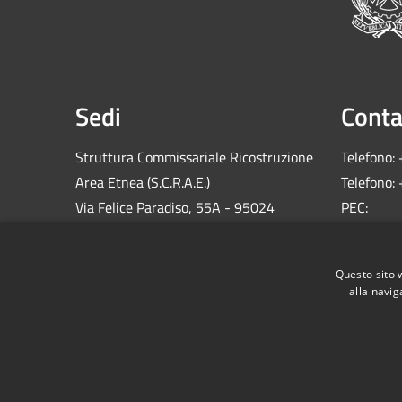
Sedi
Conta
Struttura Commissariale Ricostruzione
Telefono:
Area Etnea (S.C.R.A.E.)
Telefono:
Via Felice Paradiso, 55A - 95024
PEC:
Acireale (CT)
comm.sis
C.F.: 900
Questo sito 
alla navig
RSS
Accessibilità
Privacy
Cookie