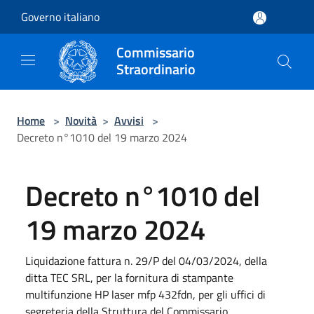
Salta al contenuto principale
Governo italiano
Commissario
Straordinario
Home
>
Novità
>
Avvisi
>
Decreto n°1010 del 19 marzo 2024
Decreto n°1010 del
19 marzo 2024
Liquidazione fattura n. 29/P del 04/03/2024, della
ditta TEC SRL, per la fornitura di stampante
multifunzione HP laser mfp 432fdn, per gli uffici di
segreteria della Struttura del Commissario