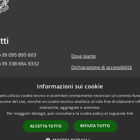
tti
 +39 095 895 603
Dove siamo
 +39 338 664 9332
Dichiarazione di accessibilità
ma2018ct@pec.governo.it
Informazioni sui cookie
 657 30 872
web utilizza cookie tecnici e assimilati strettamente necessari al corretto fu
azione del sito, nonché un cookie tecnico analitico al solo fine di elaborare i
statistiche, aggregate e anonime.
Per maggiori dettagli, può consultare la cookie policy al seguente
link
RIFIUTA TUTTO
ACCETTA TUTTO
Copyright © 2026 • Commi