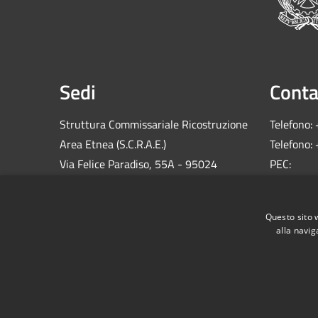
Sedi
Conta
Struttura Commissariale Ricostruzione
Telefono:
Area Etnea (S.C.R.A.E.)
Telefono:
Via Felice Paradiso, 55A - 95024
PEC:
Acireale (CT)
comm.sis
C.F.: 900
Questo sito 
alla navig
RSS
Accessibilità
Privacy
Cookie