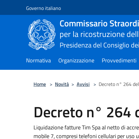
Salta al contenuto principale
Governo italiano
Commissario Straordi
per la ricostruzione de
Presidenza del Consiglio dei
Normativa
Organizzazione
Provvedimenti
Home
>
Novità
>
Avvisi
>
Decreto n° 264 de
Decreto n° 264 
Liquidazione fatture Tim Spa al netto di accr
mobile 7, compresi telefoni cellulari per uso 