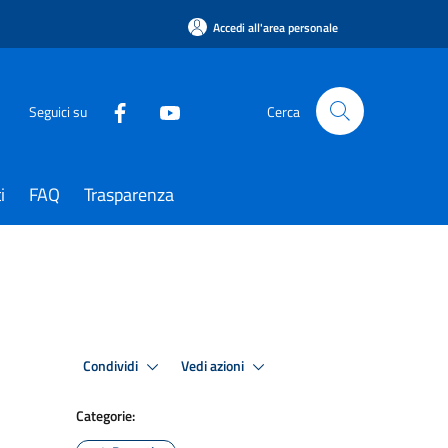
Accedi all'area personale
Seguici su
Cerca
i
FAQ
Trasparenza
Condividi
Vedi azioni
Categorie: