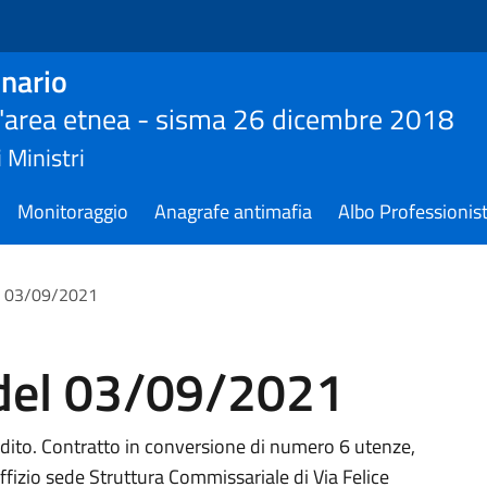
nario
ll'area etnea - sisma 26 dicembre 2018
 Ministri
Monitoraggio
Anagrafe antimafia
Albo Professionist
l 03/09/2021
del 03/09/2021
edito. Contratto in conversione di numero 6 utenze,
uffizio sede Struttura Commissariale di Via Felice