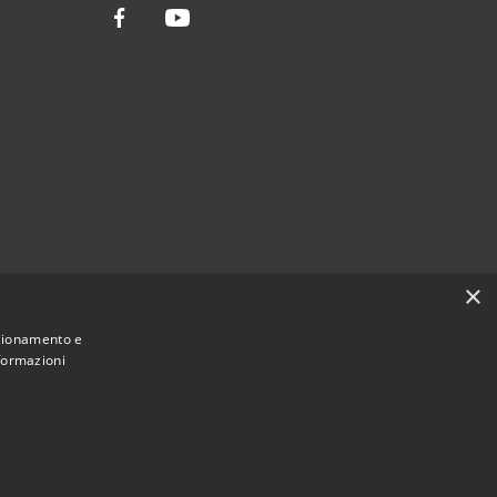
Facebook
Youtube
×
nzionamento e
nformazioni
Municipium
Accesso
ssario Straordinario • Powered by
•
redazione