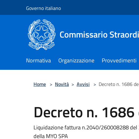
Salta al contenuto principale
Governo italiano
Commissario Straordi
Normativa
Organizzazione
Provvedimenti
Home
>
Novità
>
Avvisi
>
Decreto n. 1686 de
Decreto n. 1686
Liquidazione fattura n.2040/260008288 de
della MYO SPA