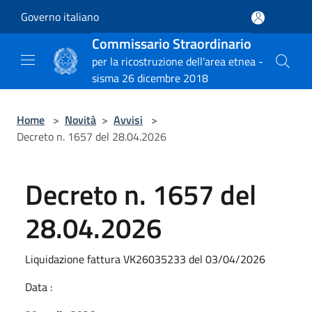
Salta al contenuto principale
Governo italiano
Commissario Straordinario
per la ricostruzione dell'area etnea -
sisma 26 dicembre 2018
Home
>
Novità
>
Avvisi
>
Decreto n. 1657 del 28.04.2026
Decreto n. 1657 del
28.04.2026
Liquidazione fattura VK26035233 del 03/04/2026
Data :