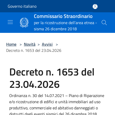
Salta al contenuto principale
Governo italiano
Commissario Straordinario
per la ricostruzione dell'area etnea -
sisma 26 dicembre 2018
Home
>
Novità
>
Avvisi
>
Decreto n. 1653 del 23.04.2026
Decreto n. 1653 del
23.04.2026
Ordinanza n. 30 del 14.07.2021 – Piano di Riparazione
e/o ricostruzione di edifici e unità immobiliari ad uso
produttivo, commerciale ed abitativo danneggiati o
distrutti dagli eventi sismici del 26 dicembre 2018