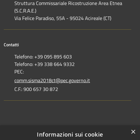
Struttura Commissariale Ricostruzione Area Etnea
(S.C.R.A.E.)
Via Felice Paradiso, 55A - 95024 Acireale (CT)
Contatti
Telefono: +39 095 895 603
Telefono: +39 338 664 9332
PEC:
comm.sisma2018ct@pec.governo.it
C.F.: 900 657 30 872
Dove siamo
×
Informazioni sui cookie
Dichiarazione di accessibilità