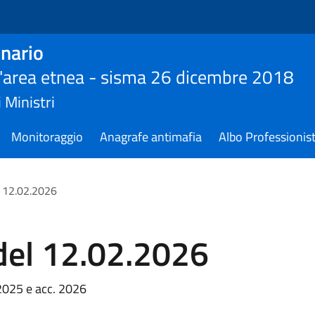
nario
ll'area etnea - sisma 26 dicembre 2018
 Ministri
Monitoraggio
Anagrafe antimafia
Albo Professionist
l 12.02.2026
del 12.02.2026
 2025 e acc. 2026