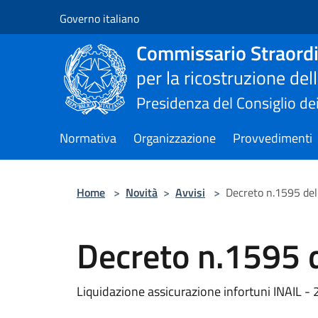
Salta al contenuto principale
Governo italiano
Commissario Straordi
per la ricostruzione de
Presidenza del Consiglio dei
Normativa
Organizzazione
Provvedimenti
Home
>
Novità
>
Avvisi
>
Decreto n.1595 de
Decreto n.1595 
Liquidazione assicurazione infortuni INAIL -