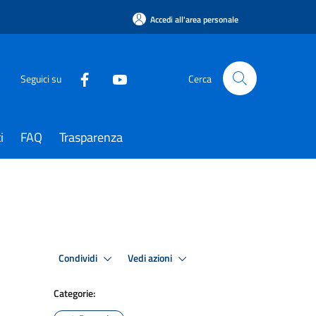
Accedi all'area personale
Seguici su
Cerca
i
FAQ
Trasparenza
Condividi
Vedi azioni
Categorie: