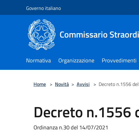
Salta al contenuto principale
Governo italiano
Commissario Straordi
Normativa
Organizzazione
Provvedimenti
Home
>
Novità
>
Avvisi
>
Decreto n.1556 de
Decreto n.1556 
Ordinanza n.30 del 14/07/2021