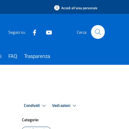
Accedi all'area personale
Seguici su
Cerca
i
FAQ
Trasparenza
Condividi
Vedi azioni
Categorie: