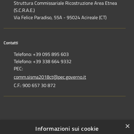
Struttura Commissariale Ricostruzione Area Etnea
(S.C.R.A.E.)
Via Felice Paradiso, 55A - 95024 Acireale (CT)
Contatti
Telefono: +39 095 895 603
Telefono: +39 338 664 9332
PEC:
comm.sisma2018ct@pec.governo.it
C.F.: 900 657 30 872
Dove siamo
×
Informazioni sui cookie
Dichiarazione di accessibilità