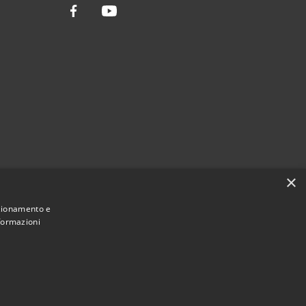
Facebook
Youtube
×
nzionamento e
nformazioni
Municipium
Accesso
ssario Straordinario • Powered by
•
redazione