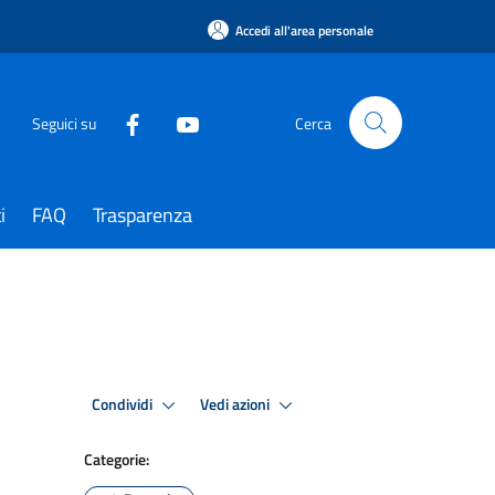
Accedi all'area personale
Seguici su
Cerca
i
FAQ
Trasparenza
Condividi
Vedi azioni
Categorie: