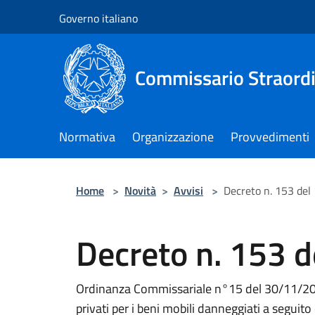
Salta al contenuto principale
Governo italiano
Commissario Straordi
Normativa
Organizzazione
Provvedimenti
Home
>
Novità
>
Avvisi
>
Decreto n. 153 de
Decreto n. 153 
Ordinanza Commissariale n°15 del 30/11/202
privati per i beni mobili danneggiati a seguito