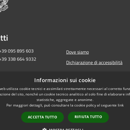
tti
 +39 095 895 603
Dove siamo
 +39 338 664 9332
Dichiarazione di accessibilità
ma2018ct@pec.governo.it
Informazioni sui cookie
 657 30 872
web utilizza cookie tecnici e assimilati strettamente necessari al corretto fu
azione del sito, nonché un cookie tecnico analitico al solo fine di elaborare i
statistiche, aggregate e anonime.
Per maggiori dettagli, può consultare la cookie policy al seguente
link
RIFIUTA TUTTO
ACCETTA TUTTO
Copyright © 2026 • Commi