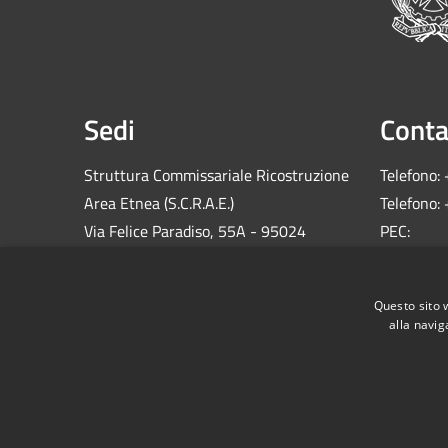
Sedi
Conta
Struttura Commissariale Ricostruzione
Telefono:
Area Etnea (S.C.R.A.E.)
Telefono:
Via Felice Paradiso, 55A - 95024
PEC:
Acireale (CT)
comm.sis
C.F.: 900
Questo sito 
alla navig
RSS
Accessibilità
Privacy
Cookie