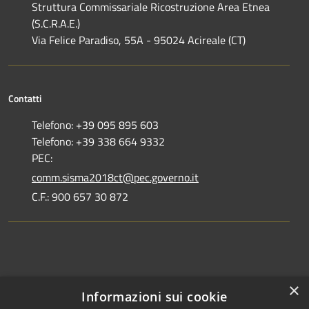
Struttura Commissariale Ricostruzione Area Etnea
(S.C.R.A.E.)
Via Felice Paradiso, 55A - 95024 Acireale (CT)
Contatti
Telefono: +39 095 895 603
Telefono: +39 338 664 9332
PEC:
comm.sisma2018ct@pec.governo.it
C.F.: 900 657 30 872
Dove siamo
×
Informazioni sui cookie
Dichiarazione di accessibilità