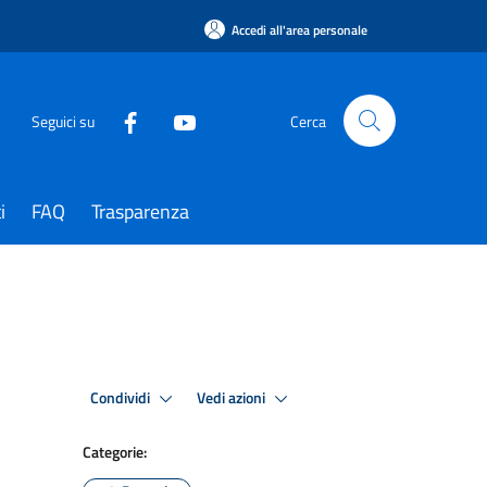
Accedi all'area personale
Seguici su
Cerca
i
FAQ
Trasparenza
Condividi
Vedi azioni
Categorie: