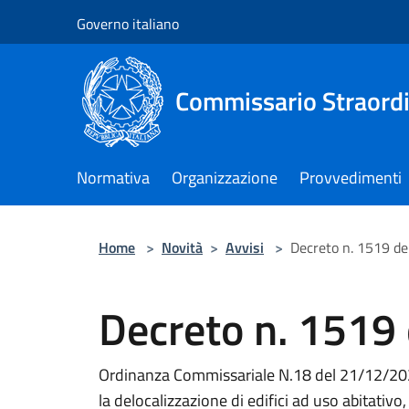
Salta al contenuto principale
Governo italiano
Commissario Straordi
Normativa
Organizzazione
Provvedimenti
Home
>
Novità
>
Avvisi
>
Decreto n. 1519 de
Decreto n. 1519
Ordinanza Commissariale N.18 del 21/12/202
la delocalizzazione di edifici ad uso abitativ