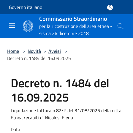
Salta al contenuto principale
Governo italiano
Commissario Straordinario
per la ricostruzione dell'area etnea -
sisma 26 dicembre 2018
Home
>
Novità
>
Avvisi
>
Decreto n. 1484 del 16.09.2025
Decreto n. 1484 del
16.09.2025
Liquidazione fattura n.82/P del 31/08/2025 della ditta
Etnea recapiti di Nicolosi Elena
Data :