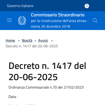
Salta al contenuto principale
Governo italiano
Commissario Straordinario
per la ricostruzione dell'area etnea -
sisma 26 dicembre 2018
Home
>
Novità
>
Avvisi
>
Decreto n. 1417 del 20-06-2025
Decreto n. 1417 del
20-06-2025
Ordinanza Commissariale n.70 del 27/02/2023
Data :