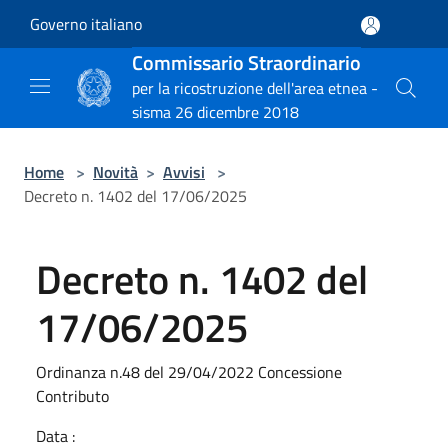
Salta al contenuto principale
Governo italiano
Commissario Straordinario
per la ricostruzione dell'area etnea -
sisma 26 dicembre 2018
Home
>
Novità
>
Avvisi
>
Decreto n. 1402 del 17/06/2025
Decreto n. 1402 del
17/06/2025
Ordinanza n.48 del 29/04/2022 Concessione
Contributo
Data :