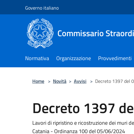
Salta al contenuto principale
Governo italiano
Commissario Straordi
Normativa
Organizzazione
Provvedimenti
Home
>
Novità
>
Avvisi
>
Decreto 1397 del
Decreto 1397 d
Lavori di ripristino e ricostruzione dei muri de
Catania - Ordinanza 100 del 05/06/2024