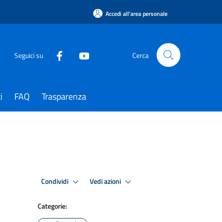
Accedi all'area personale
Seguici su
Cerca
i
FAQ
Trasparenza
Condividi
Vedi azioni
Categorie: