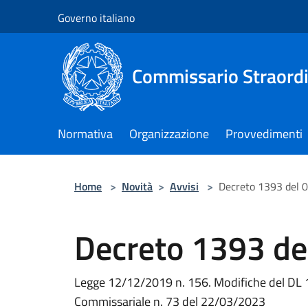
Salta al contenuto principale
Governo italiano
Commissario Straordi
Normativa
Organizzazione
Provvedimenti
Home
>
Novità
>
Avvisi
>
Decreto 1393 del
Decreto 1393 d
Legge 12/12/2019 n. 156. Modifiche del DL 1
Commissariale n. 73 del 22/03/2023