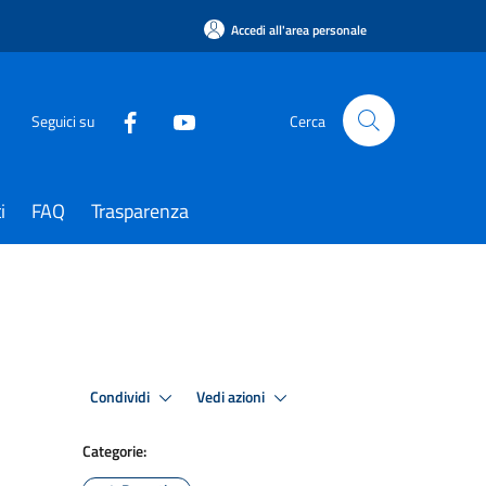
Accedi all'area personale
Seguici su
Cerca
i
FAQ
Trasparenza
Condividi
Vedi azioni
Categorie: