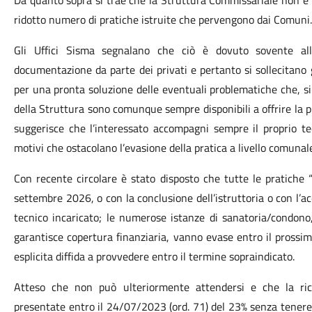
Da quanto sopra si trae che la Struttura Commissariale non è 
ridotto numero di pratiche istruite che pervengono dai Comuni.
Gli Uffici Sisma segnalano che ciò è dovuto sovente all
documentazione da parte dei privati e pertanto si sollecitano gl
per una pronta soluzione delle eventuali problematiche che, si
della Struttura sono comunque sempre disponibili a offrire la 
suggerisce che l’interessato accompagni sempre il proprio te
motivi che ostacolano l’evasione della pratica a livello comunal
Con recente circolare è stato disposto che tutte le pratiche
settembre 2026, o con la conclusione dell’istruttoria o con l’
tecnico incaricato; le numerose istanze di sanatoria/condono,
garantisce copertura finanziaria, vanno evase entro il prossim
esplicita diffida a provvedere entro il termine sopraindicato.
Atteso che non può ulteriormente attendersi e che la ri
presentate entro il 24/07/2023 (ord. 71) del 23% senza tenere