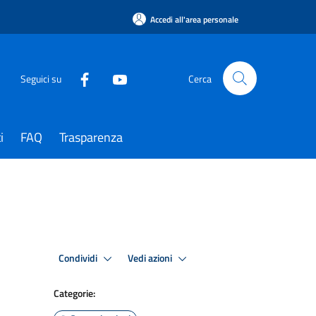
Accedi all'area personale
Seguici su
Cerca
i
FAQ
Trasparenza
Condividi
Vedi azioni
Categorie: