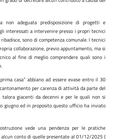
in grado di decretare alcun contributo a causa del
a non adeguata predisposizione di progetti e
i interessati a intervenire presso i propri tecnici
 ribadisce, sono di competenza comunale. I tecnici
propria collaborazione, previo appuntamento, ma si
cnico al fine di meglio comprendere quali sono i
e.
 “prima casa” abbiano ad essere evase entro il 30
accantonamento per carenza di attività da parte del
 talora giacenti da decenni e per le quali non si
o giugno ed in proposito questo ufficio ha inviato
costruzione vede una pendenza per le pratiche
 alcun conto di quelle presentate al 01/12/2025 (