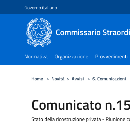
Salta al contenuto principale
Governo italiano
Commissario Straordi
Normativa
Organizzazione
Provvedimenti
Home
>
Novità
>
Avvisi
>
6. Comunicazioni
Comunicato n.1
Stato della ricostruzione privata - Riunione c