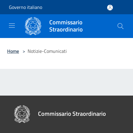
Salta al contenuto principale
Governo italiano
Commissario
Straordinario
Home
>
Notizie-Comunicati
Commissario Straordinario